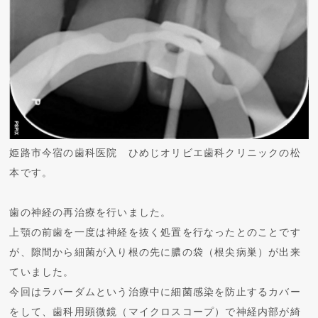
姫路市今宿の歯科医院 ひめじオリビエ歯科クリニックの松
本です。
歯の神経の再治療を行いました。
上顎の前歯を一度は神経を抜く処置を行なったとのことです
が、隙間から細菌が入り根の先に膿の袋（根尖病巣）が出来
ていました。
今回はラバーダムという治療中に細菌感染を防止するカバー
をして、歯科用顕微鏡（マイクロスコープ）で神経内部が綺