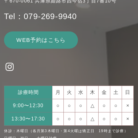
〒670-0061 兵庫県姫路市西今宿3丁目7番10号
Tel：079-269-9940
WEB予約はこちら
診療時間
月
火
水
木
金
土
日
9:00〜12:30
○
○
○
△
○
○
×
13:30〜17:30
○
○
○
△
○
○
×
休診：木曜日（各月第3木曜日・第4火曜は矯正日 19時まで診療）