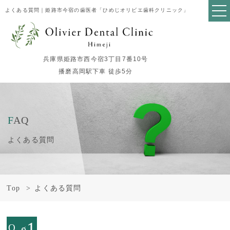
よくある質問｜姫路市今宿の歯医者「ひめじオリビエ歯科クリニック」
兵庫県姫路市西今宿3丁目7番10号
播磨高岡駅下車 徒歩5分
FAQ
よくある質問
Top
よくある質問
1
Q