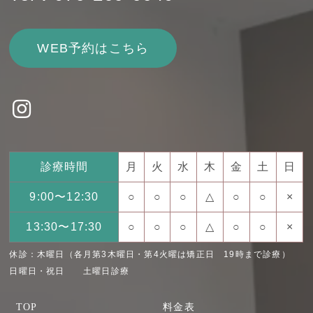
WEB予約はこちら
診療時間
月
火
水
木
金
土
日
9:00〜12:30
○
○
○
△
○
○
×
13:30〜17:30
○
○
○
△
○
○
×
休診：木曜日（各月第3木曜日・第4火曜は矯正日 19時まで診療）
日曜日・祝日 土曜日診療
TOP
料金表