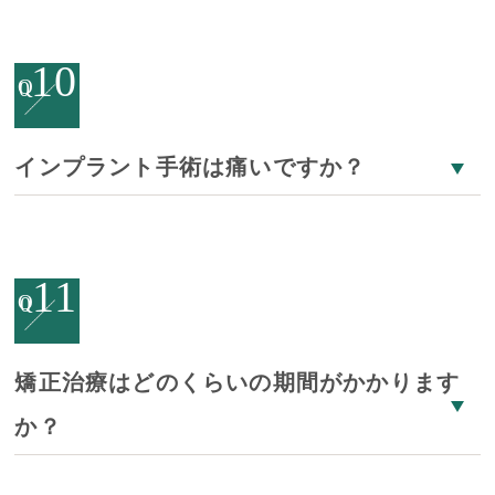
10
Q
0
インプラント手術は痛いですか？
11
Q
0
矯正治療はどのくらいの期間がかかります
か？