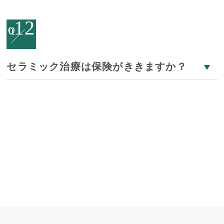
12
Q
0
セラミック治療は保険がききますか？