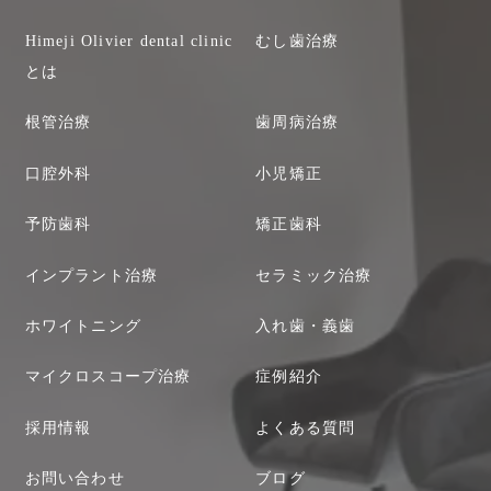
Himeji Olivier dental clinic
むし歯治療
とは
根管治療
歯周病治療
口腔外科
小児矯正
予防歯科
矯正歯科
インプラント治療
セラミック治療
ホワイトニング
入れ歯・義歯
マイクロスコープ治療
症例紹介
採用情報
よくある質問
お問い合わせ
ブログ