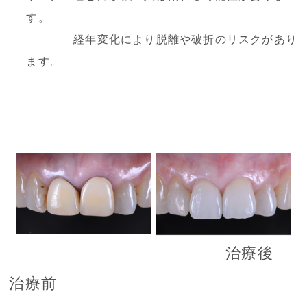
す。
経年変化により脱離や破折のリスクがあり
ます。
治療後
治療前