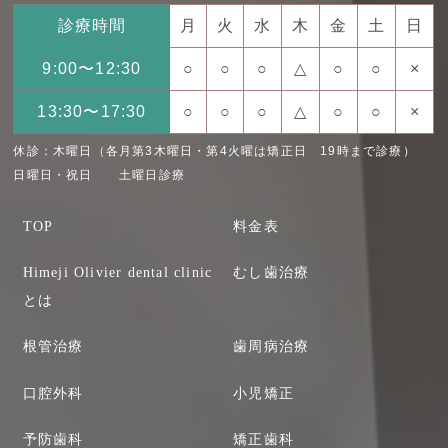
診療時間
月
火
水
木
金
土
日
9:00〜12:30
○
○
○
△
○
○
×
13:30〜17:30
○
○
○
△
○
○
×
休診：木曜日（各月第3木曜日・第4火曜は矯正日 19時まで診療）
日曜日・祝日 土曜日診療
TOP
料金表
Himeji Olivier dental clinic
むし歯治療
とは
根管治療
歯周病治療
口腔外科
小児矯正
予防歯科
矯正歯科