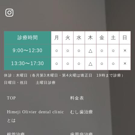
診療時間
月
火
水
木
金
土
日
9:00〜12:30
○
○
○
△
○
○
×
13:30〜17:30
○
○
○
△
○
○
×
休診：木曜日（各月第3木曜日・第4火曜は矯正日 19時まで診療）
日曜日・祝日 土曜日診療
TOP
料金表
Himeji Olivier dental clinic
むし歯治療
とは
根管治療
歯周病治療