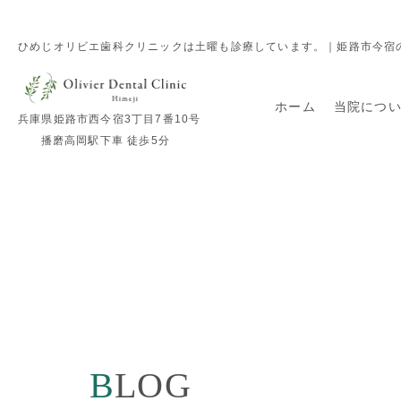
ひめじオリビエ歯科クリニックは土曜も診療しています。｜姫路市今宿の歯医者「Oli
ホーム
当院につ
兵庫県姫路市西今宿3丁目7番10号
播磨高岡駅下車 徒歩5分
BLOG