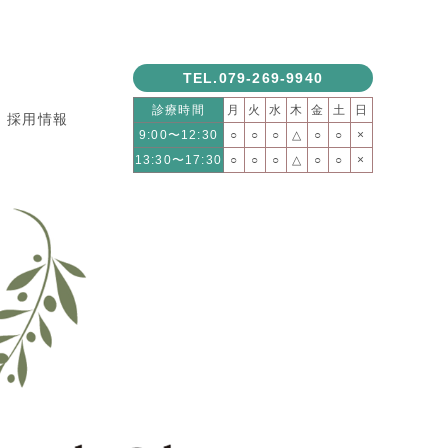
TEL.079-269-9940
診療時間
月
火
水
木
金
土
日
採用情報
9:00〜12:30
○
○
○
△
○
○
×
13:30〜17:30
○
○
○
△
○
○
×