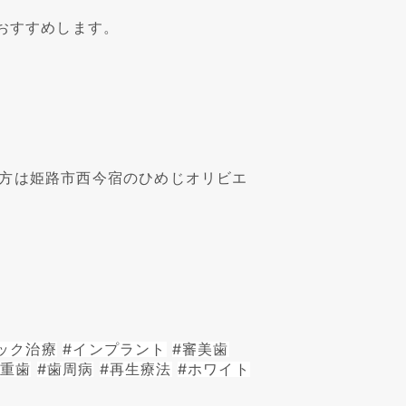
の専門的なクリーニングをおすすめします。
方は姫路市西今宿のひめじオリビエ
ック治療
#インプラント
#審美歯
八重歯
#歯周病
#再生療法
#ホワイト