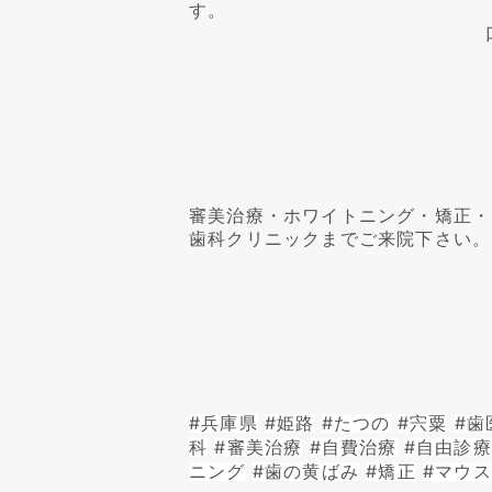
す。

審美治療・ホワイトニング・矯正・
歯科クリニックまでご来院下さい。
#兵庫県
#姫路
#たつの
#宍粟
#歯
科
#審美治療
#自費治療
#自由診療
ニング
#歯の黄ばみ
#矯正
#マウ