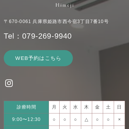
〒670-0061 兵庫県姫路市西今宿3丁目7番10号
Tel：079-269-9940
WEB予約はこちら
診療時間
月
火
水
木
金
土
日
9:00〜12:30
○
○
○
△
○
○
×