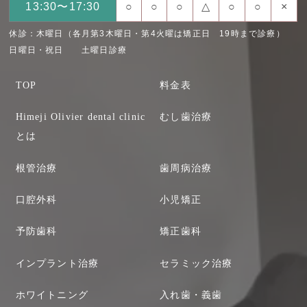
13:30〜17:30
○
○
○
△
○
○
×
休診：木曜日（各月第3木曜日・第4火曜は矯正日 19時まで診療）
日曜日・祝日 土曜日診療
TOP
料金表
Himeji Olivier dental clinic
むし歯治療
とは
根管治療
歯周病治療
口腔外科
小児矯正
予防歯科
矯正歯科
インプラント治療
セラミック治療
ホワイトニング
入れ歯・義歯