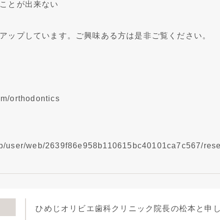
ことが出来ない
アップしています。ご興味ある方は是非ご覧ください。
com/orthodontics
o.jp/user/web/2639f86e958b110615bc40101ca7c567/rese
ひめじオリビエ歯科クリニック院長の松本と申