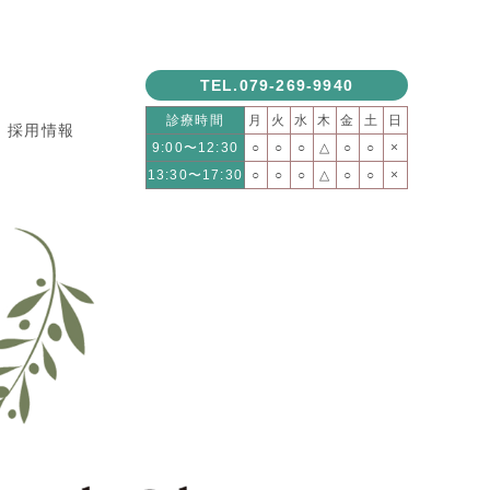
TEL.079-269-9940
診療時間
月
火
水
木
金
土
日
採用情報
9:00〜12:30
○
○
○
△
○
○
×
13:30〜17:30
○
○
○
△
○
○
×