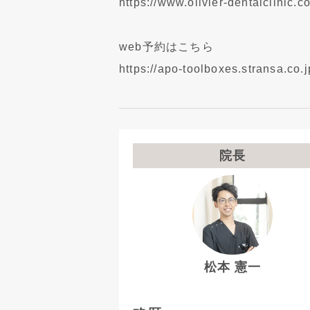
https://www.olivier-dentalclinic.
web予約はこちら
https://apo-toolboxes.stransa.c
院長
松本 憲一