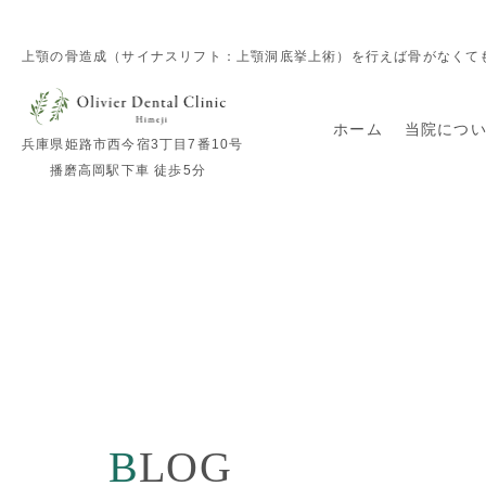
上顎の骨造成（サイナスリフト：上顎洞底挙上術）を行えば骨がなくてもインプラ
ホーム
当院につ
兵庫県姫路市西今宿3丁目7番10号
播磨高岡駅下車 徒歩5分
BLOG