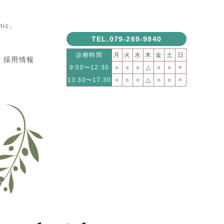
ic」
TEL.079-269-9940
診療時間
月
火
水
木
金
土
日
採用情報
9:00〜12:30
○
○
○
△
○
○
×
13:30〜17:30
○
○
○
△
○
○
×