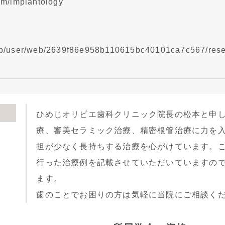
com/implantology
o.jp/user/web/2639f86e958b110615bc40101ca7c567/rese
ひめじオリビエ歯科クリニック院長の松本と申
療、審美セラミック治療、精密根管治療に力を
担が少なく長持ちする治療を心がけています。
行った治療例を記載させていただいていますの
ます。
歯のことでお困りの方は気軽に当院にご相談く