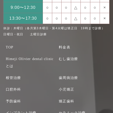
9:00〜12:30
○
○
○
△
○
○
×
13:30〜17:30
○
○
○
△
○
○
×
休診：木曜日（各月第3木曜日・第4火曜は矯正日 19時まで診療）
日曜日・祝日 土曜日診療
TOP
料金表
Himeji Olivier dental clinic
むし歯治療
とは
根管治療
歯周病治療
口腔外科
小児矯正
予防歯科
矯正歯科
インプラント治療
セラミック治療