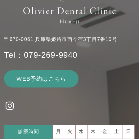
〒670-0061 兵庫県姫路市西今宿3丁目7番10号
Tel：079-269-9940
WEB予約はこちら
診療時間
月
火
水
木
金
土
日