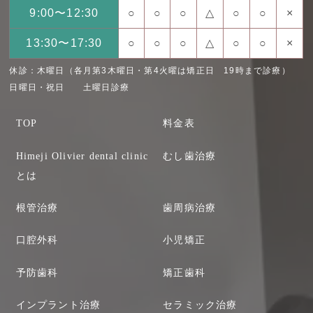
9:00〜12:30
○
○
○
△
○
○
×
13:30〜17:30
○
○
○
△
○
○
×
休診：木曜日（各月第3木曜日・第4火曜は矯正日 19時まで診療）
日曜日・祝日 土曜日診療
TOP
料金表
Himeji Olivier dental clinic
むし歯治療
とは
根管治療
歯周病治療
口腔外科
小児矯正
予防歯科
矯正歯科
インプラント治療
セラミック治療