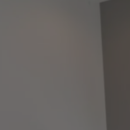
WEB予約はこちら
診療時間
月
火
水
木
金
土
日
9:00〜12:30
○
○
○
△
○
○
×
13:30〜17:30
○
○
○
△
○
○
×
日曜日・祝日 土曜日診療
TOP
料金表