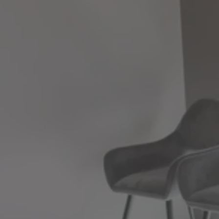
Himeji Olivier dental clinic
むし歯治療
とは
根管治療
歯周病治療
口腔外科
小児矯正
予防歯科
矯正歯科
インプラント治療
セラミック治療
ホワイトニング
入れ歯・義歯
マイクロスコープ治療
症例紹介
採用情報
よくある質問
お問い合わせ
ブログ