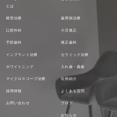
とは
根管治療
歯周病治療
口腔外科
小児矯正
予防歯科
矯正歯科
インプラント治療
セラミック治療
ホワイトニング
入れ歯・義歯
マイクロスコープ治療
症例紹介
採用情報
よくある質問
お問い合わせ
ブログ
お知らせ