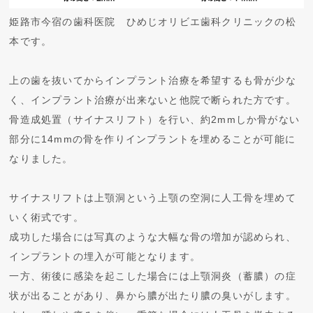
姫路市今宿の歯科医院 ひめじオリビエ歯科クリニックの松
本です。
上の歯を抜いてからインプラント治療を希望するも骨が少な
く、インプラント治療が出来ないと他院で断られた方です。
骨造成処置（サイナスリフト）を行い、約2mmしか骨がない
部分に14mmの骨を作りインプラントを埋めることが可能に
なりました。
サイナスリフトは上顎洞という上顎の空洞に人工骨を埋めて
いく術式です。
成功した場合には写真のような大幅な骨の増加が認められ、
インプラントの埋入が可能となります。
一方、術後に感染を起こした場合には上顎洞炎（蓄膿）の症
状が出ることがあり、鼻から膿が出たり膿の臭いがします。