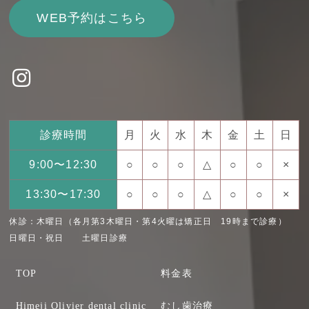
WEB予約はこちら
診療時間
月
火
水
木
金
土
日
9:00〜12:30
○
○
○
△
○
○
×
13:30〜17:30
○
○
○
△
○
○
×
休診：木曜日（各月第3木曜日・第4火曜は矯正日 19時まで診療）
日曜日・祝日 土曜日診療
TOP
料金表
Himeji Olivier dental clinic
むし歯治療