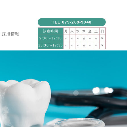
TEL.079-269-9940
診療時間
月
火
水
木
金
土
日
採用情報
9:00〜12:30
○
○
○
△
○
○
×
13:30〜17:30
○
○
○
△
○
○
×