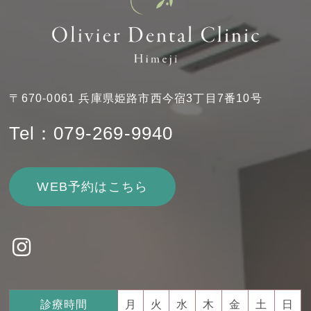
〒670-0061 兵庫県姫路市西今宿3丁目7番10号
Tel：079-269-9940
WEB予約はこちら
診療時間
月
火
水
木
金
土
日