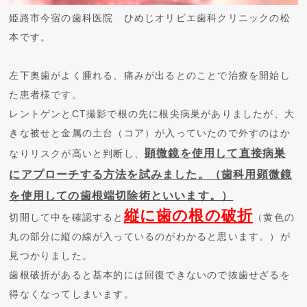
姫路市今宿の歯科医院 ひめじオリビエ歯科クリニックの松
本です。
左下奥歯がよく腫れる、痛みが出るとのことで治療を開始し
た患者様です。
レントゲンとCT撮影で根の先に根尖病巣がありましたが、大
きな被せと金属の土台（コア）が入っていたので外すのはか
顕微鏡を使用して直接病巣
なりリスクが高いと判断し、
にアプローチする方法を試みました。（歯科用顕微鏡
を使用しての歯根端切除術といいます。）
縦に歯の根の破折
切開して中を確認すると
（黄色の
丸の部分に縦の線が入っているのがわかると思います。）が
見つかりました。
歯根破折があると基本的には回復できないので抜歯せざるを
得なくなってしまいます。