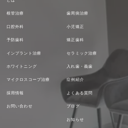
とは
根管治療
歯周病治療
口腔外科
小児矯正
予防歯科
矯正歯科
インプラント治療
セラミック治療
ホワイトニング
入れ歯・義歯
マイクロスコープ治療
症例紹介
採用情報
よくある質問
お問い合わせ
ブログ
お知らせ