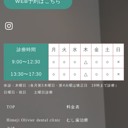
WEB予約はこちら
診療時間
月
火
水
木
金
土
日
9:00〜12:30
○
○
○
△
○
○
×
13:30〜17:30
○
○
○
△
○
○
×
休診：木曜日（各月第3木曜日・第4火曜は矯正日 19時まで診療）
日曜日・祝日 土曜日診療
TOP
料金表
Himeji Olivier dental clinic
むし歯治療