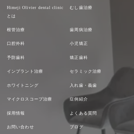
Himeji Olivier dental clinic
むし歯治療
とは
根管治療
歯周病治療
口腔外科
小児矯正
予防歯科
矯正歯科
インプラント治療
セラミック治療
ホワイトニング
入れ歯・義歯
マイクロスコープ治療
症例紹介
採用情報
よくある質問
お問い合わせ
ブログ