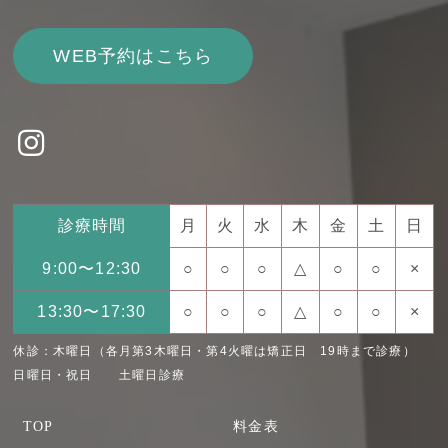
WEB予約はこちら
診療時間
月
火
水
木
金
土
日
9:00〜12:30
○
○
○
△
○
○
×
13:30〜17:30
○
○
○
△
○
○
×
休診：木曜日（各月第3木曜日・第4火曜は矯正日 19時まで診療）
日曜日・祝日 土曜日診療
TOP
料金表