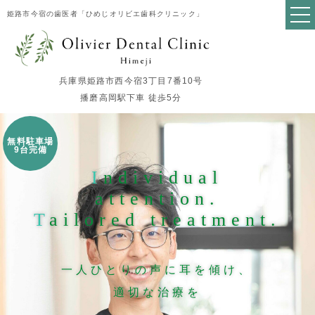
姫路市今宿の歯医者「ひめじオリビエ歯科クリニック」
兵庫県姫路市西今宿3丁目7番10号
播磨高岡駅下車 徒歩5分
無料駐車場
9台完備
I
ndividual
attention.
T
ailored treatment.
一人ひとりの声に耳を傾け、
適切な治療を