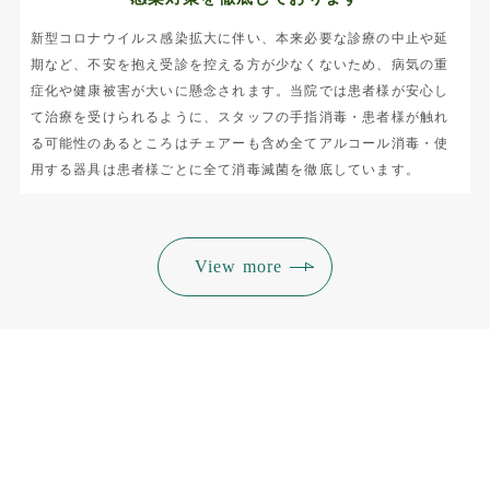
新型コロナウイルス感染拡大に伴い、本来必要な診療の中止や延
期など、不安を抱え受診を控える方が少なくないため、病気の重
症化や健康被害が大いに懸念されます。当院では患者様が安心し
て治療を受けられるように、スタッフの手指消毒・患者様が触れ
る可能性のあるところはチェアーも含め全てアルコール消毒・使
用する器具は患者様ごとに全て消毒滅菌を徹底しています。
View more