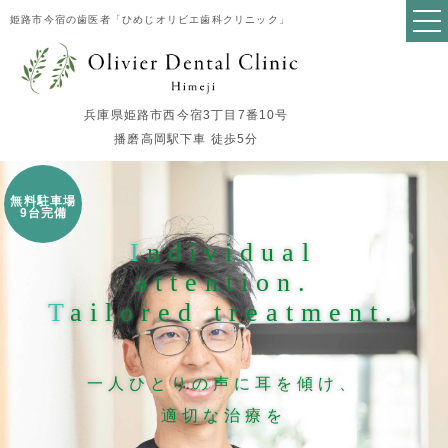
姫路市今宿の歯医者「ひめじオリビエ歯科クリニック」
兵庫県姫路市西今宿3丁目7番10号
播磨高岡駅下車 徒歩5分
無料駐車場
9台完備
I
ndividual
attention.
T
ailored treatment.
一人ひとりの声に耳を傾け、
適切な治療を